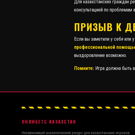
Для казахстанских граждан р
консультацией по проблемам а
ПРИЗЫВ К Д
Если вы заметили у себя или 
профессиональной помощь
выздоровление возможно.
Помните:
Игра должна быть в
ОНЛИБЕТС КАЗАХСТАН
Независимый аналитический ресурс для казахстанских игроков.