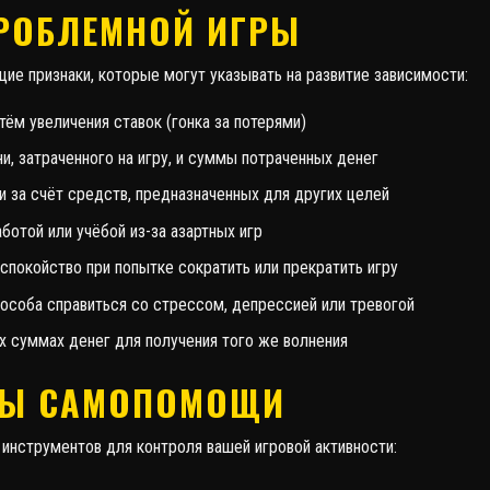
РОБЛЕМНОЙ ИГРЫ
ие признаки, которые могут указывать на развитие зависимости:
тём увеличения ставок (гонка за потерями)
, затраченного на игру, и суммы потраченных денег
и за счёт средств, предназначенных для других целей
отой или учёбой из-за азартных игр
спокойство при попытке сократить или прекратить игру
пособа справиться со стрессом, депрессией или тревогой
х суммах денег для получения того же волнения
ТЫ САМОПОМОЩИ
инструментов для контроля вашей игровой активности: