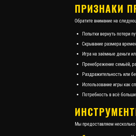
ПРИЗНАКИ П
Обратите внимание на следующ
Попытки вернуть потери пу
Скрывание размера времени
Игра на заёмные деньги ил
Пренебрежение семьёй, раб
Раздражительность или бе
Использование игры как с
Потребность в всё больши
ИНСТРУМЕН
Мы предоставляем несколько 