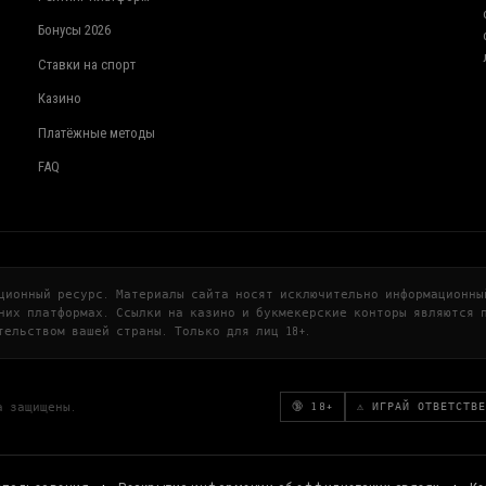
Бонусы 2026
Ставки на спорт
Казино
Платёжные методы
FAQ
мационный ресурс. Материалы сайта носят исключительно информационн
них платформах. Ссылки на казино и букмекерские конторы являются 
тельством вашей страны. Только для лиц 18+.
а защищены.
🔞 18+
⚠ ИГРАЙ ОТВЕТСТВЕ