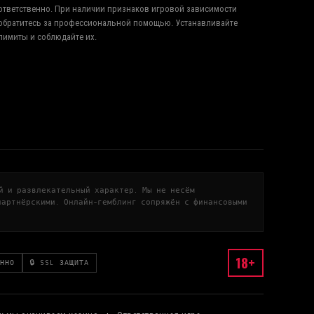
ответственно. При наличии признаков игровой зависимости
обратитесь за профессиональной помощью. Устанавливайте
лимиты и соблюдайте их.
ый и развлекательный характер. Мы не несём
партнёрскими. Онлайн-гемблинг сопряжён с финансовыми
18+
ННО
🔒 SSL ЗАЩИТА